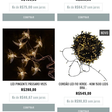
6
x de
R$75,00
sem juros
6
x de
R$64,17
sem juros
NOVO
LED PINGENTE PÁSSARO V925
CORDÃO LED FIO VERDE - 40M 1500 LEDS
BRA...
R$280,00
R$545,00
6
x de
R$46,67
sem juros
6
x de
R$90,83
sem juros