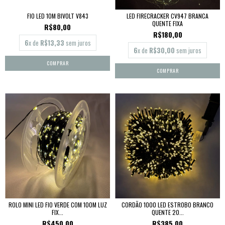
FIO LED 10M BIVOLT V843
LED FIRECRACKER CV947 BRANCA
QUENTE FIXA
R$80,00
R$180,00
6
x de
R$13,33
sem juros
6
x de
R$30,00
sem juros
ROLO MINI LED FIO VERDE COM 100M LUZ
CORDÃO 1000 LED ESTROBO BRANCO
FIX...
QUENTE 20...
R$450,00
R$385,00