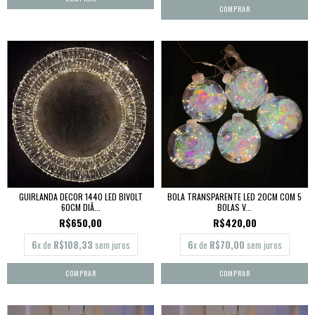
GUIRLANDA DECOR 1440 LED BIVOLT
BOLA TRANSPARENTE LED 20CM COM 5
60CM DIÂ...
BOLAS V...
R$650,00
R$420,00
6
x de
R$108,33
sem juros
6
x de
R$70,00
sem juros