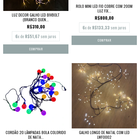
ROLO MINI LED FIO COBRE COM 200M
LUZ FIX...
LUZ DECOR GALHO LED BIVBOLT
R$800,00
(BRANCO QUEN...
R$310,00
6
x de
R$133,33
sem juros
6
x de
R$51,67
sem juros
CORDÃO 20 LÂMPADAS BOLA COLORIDO
GALHO LONGO DE NATAL COM LED
DE NATA...
LWF0002