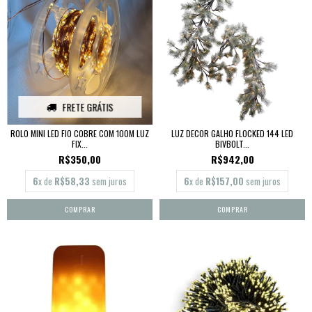
FRETE GRÁTIS
ROLO MINI LED FIO COBRE COM 100M LUZ
LUZ DECOR GALHO FLOCKED 144 LED
FIX...
BIVBOLT...
R$350,00
R$942,00
6
x de
R$58,33
sem juros
6
x de
R$157,00
sem juros