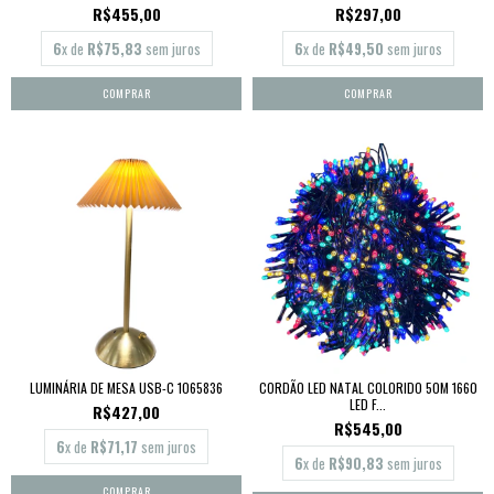
R$455,00
R$297,00
6
x de
R$75,83
sem juros
6
x de
R$49,50
sem juros
LUMINÁRIA DE MESA USB-C 1065836
CORDÃO LED NATAL COLORIDO 50M 1660
LED F...
R$427,00
R$545,00
6
x de
R$71,17
sem juros
6
x de
R$90,83
sem juros