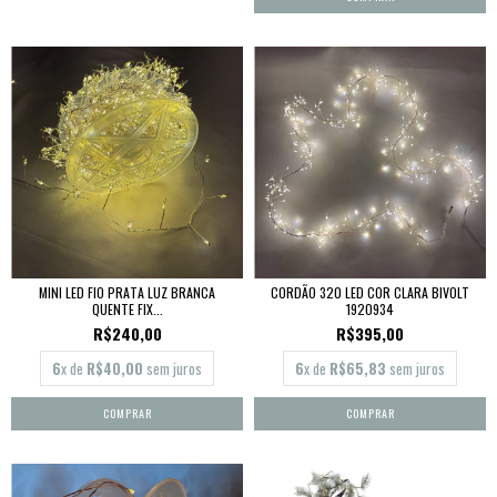
MINI LED FIO PRATA LUZ BRANCA
CORDÃO 320 LED COR CLARA BIVOLT
QUENTE FIX...
1920934
R$240,00
R$395,00
6
x de
R$40,00
sem juros
6
x de
R$65,83
sem juros