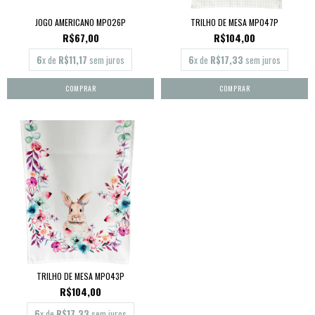
JOGO AMERICANO MP026P
TRILHO DE MESA MP047P
R$67,00
R$104,00
6
x de
R$11,17
sem juros
6
x de
R$17,33
sem juros
TRILHO DE MESA MP043P
R$104,00
6
x de
R$17,33
sem juros