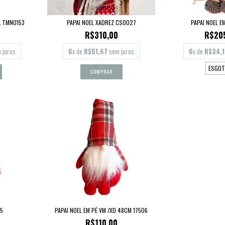
A TMN0153
PAPAI NOEL XADREZ CS0027
PAPAI NOEL E
R$310,00
R$20
 juros
6
x de
R$51,67
sem juros
6
x de
R$34,1
ESGOT
55
PAPAI NOEL EM PÉ VM /XD 48CM 17506
R$110,00