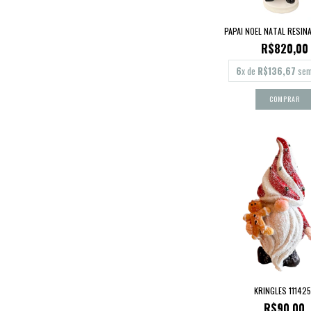
PAPAI NOEL NATAL RESIN
R$820,00
6
x de
R$136,67
sem
KRINGLES 11142
R$90,00