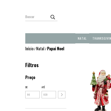
NATAL
THANKSGIVI
Início
Natal
Papai Noel
/
/
Filtros
Preço
DE
ATÉ